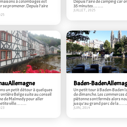
s maisons à colombages est
Depuis l’aire de camping car 
r se promener. Depuis l’aire
35 minutes…….
JUILLET, 2025
025
hau
Allemagne
Baden-Baden
Allema
ons un petit détour à quelques
Un petit tour à Baden-Baden l
rontière Belge suite au conseil
de dimanche. Les commerces d
e de Malmedy pour aller
piétonne sont fermés alors no
 petite ville…….
jusqu’au grand parc de la……
023
JUIN, 2019