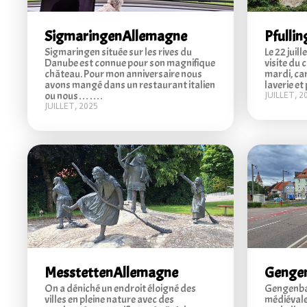
Sigmaringen
Allemagne
Pfulli
Sigmaringen située sur les rives du
Le 22 juil
Danube est connue pour son magnifique
visite du 
château. Pour mon anniversaire nous
mardi, ca
avons mangé dans un restaurant italien
laverie e
ou nous…….
JUILLET, 2
JUILLET, 2025
Messtetten
Allemagne
Genge
On a déniché un endroit éloigné des
Gengenbach
villes en pleine nature avec des
médiévale 