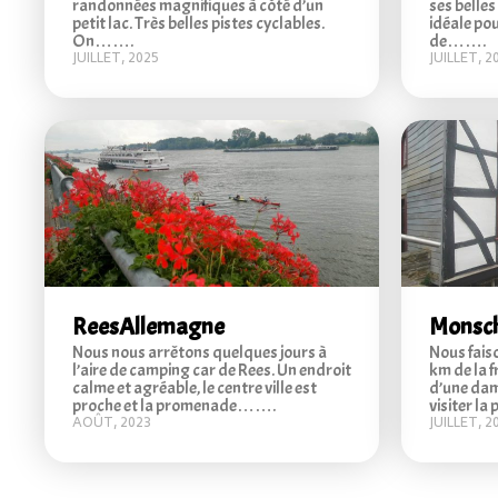
randonnées magnifiques à côté d’un
ses belle
petit lac. Très belles pistes cyclables.
idéale pou
On…….
de…….
JUILLET, 2025
JUILLET, 2
Rees
Allemagne
Monsc
Nous nous arrêtons quelques jours à
Nous fais
l’aire de camping car de Rees. Un endroit
km de la f
calme et agréable, le centre ville est
d’une dam
proche et la promenade…….
visiter la
AOÛT, 2023
JUILLET, 2