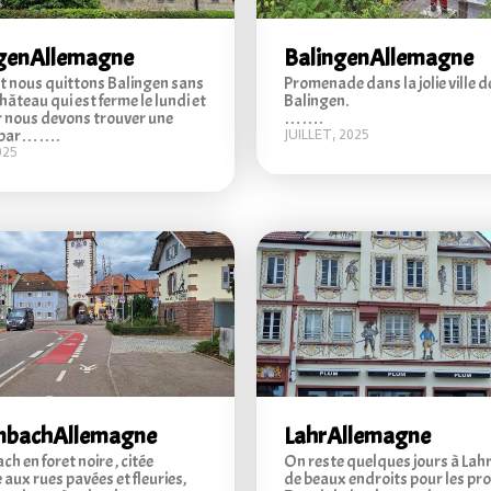
ngen
Allemagne
Balingen
Allemagne
let nous quittons Balingen sans
Promenade dans la jolie ville d
château qui est ferme le lundi et
Balingen.
r nous devons trouver une
…….
t par…….
JUILLET, 2025
025
nbach
Allemagne
Lahr
Allemagne
 en foret noire , citée
On reste quelques jours à Lahr o
aux rues pavées et fleuries,
de beaux endroits pour les p