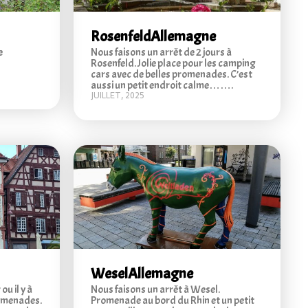
Rosenfeld
Allemagne
e
Nous faisons un arrêt de 2 jours à
Rosenfeld. Jolie place pour les camping
cars avec de belles promenades. C’est
aussi un petit endroit calme…….
JUILLET, 2025
Wesel
Allemagne
u il y à
Nous faisons un arrêt à Wesel.
romenades.
Promenade au bord du Rhin et un petit