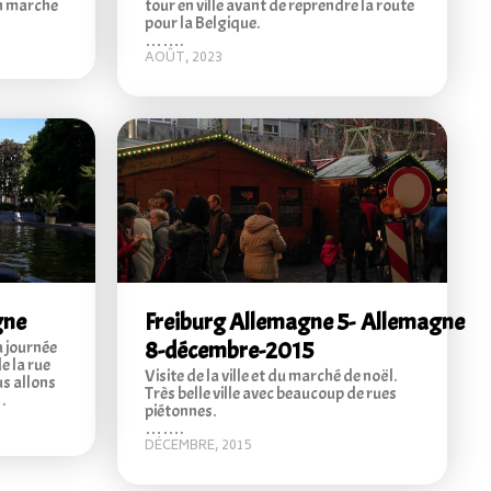
on marche
tour en ville avant de reprendre la route
pour la Belgique.
…….
AOÛT, 2023
gne
Freiburg Allemagne 5-
Allemagne
8-décembre-2015
a journée
e la rue
Visite de la ville et du marché de noël.
us allons
Très belle ville avec beaucoup de rues
.
piétonnes.
…….
DÉCEMBRE, 2015