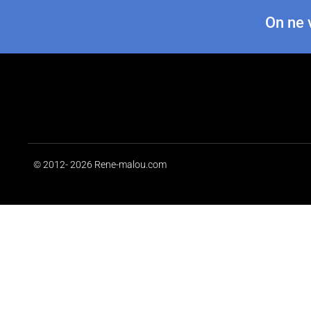
On ne v
© 2012- 2026 Rene-malou.com