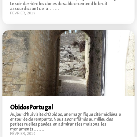
Le soir derrière les dunes de sable on entend le bruit
assourdissant de la…….
FÉVRIER, 2019
Obidos
Portugal
Aujourd’hui visite d’Obidos, une magnifique cité médiévale
entourée de remparts. Nous avons flânés au milieu des
petites ruelles pavées, en admirant les maisons, les
monuments…….
FÉVRIER, 2019