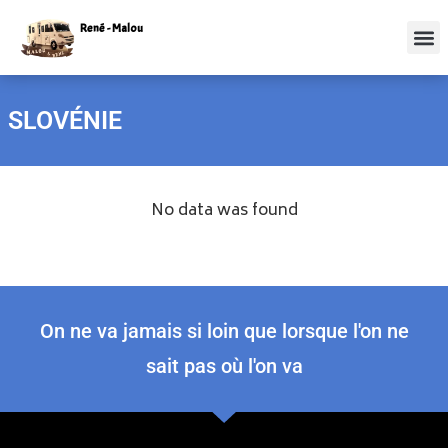
René - Malou
SLOVÉNIE
No data was found
On ne va jamais si loin que lorsque l'on ne
sait pas où l'on va