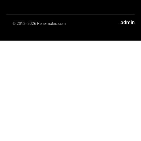
admin
© 2012- 2026 Rene-malou.com