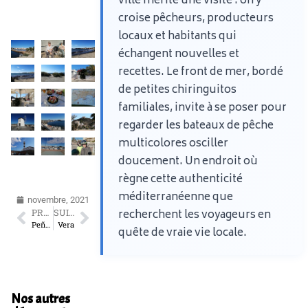
ville mérite une visite : on y
croise pêcheurs, producteurs
locaux et habitants qui
échangent nouvelles et
recettes. Le front de mer, bordé
de petites chiringuitos
familiales, invite à se poser pour
regarder les bateaux de pêche
multicolores osciller
doucement. Un endroit où
règne cette authenticité
méditerranéenne que
novembre, 2021
recherchent les voyageurs en
PRÉCÉDENT
SUIVANT
Peñíscola
Vera
quête de vraie vie locale.
Nos autres