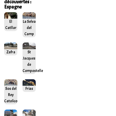
découvertes :
Espagne
El
La Selva
Catllar
del
Camp
Zafra
St
Jacques
de
Compostelle
Sos del
Frias
Rey
Catolico