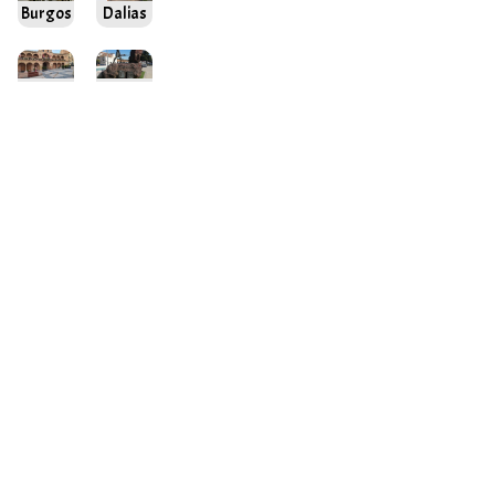
Burgos
Dalias
Lorca
Minas
de
Riotinto
Afficher
plus
On ne va jamais si loin que lorsque l'on ne
sait pas où l'on va