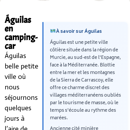
Águilas
en
À savoir sur Águilas
camping-
Águilas est une petite ville
car
côtière située dans la région de
Águilas
Murcie, au sud-est de l'Espagne,
face à la Méditerranée. Blottie
belle petite
entre la mer et les montagnes
ville où
de la Sierra de Carrascoy, elle
nous
offre ce charme discret des
villages méditerranéens oubliés
séjournons
par le tourisme de masse, où le
quelques
temps s'écoule au rythme des
jours à
marées.
l’aire de
Ancienne cité minière