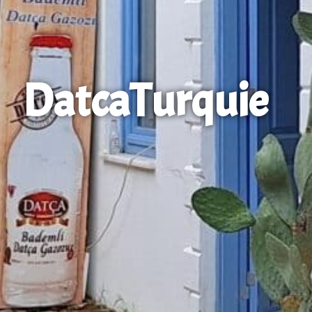
Datca
Turquie