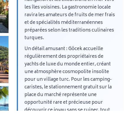
les îles voisines. La gastronomie locale
ravira les amateurs de fruits de mer frais
et de spécialités méditerranéennes
préparées selon les traditions culinaires
turques.
Un détail amusant : Göcek accueille
régulièrement des propriétaires de
yachts de luxe du monde entier, créant
une atmosphère cosmopolite insolite
pour un village turc. Pour les camping-
caristes, le stationnement gratuit sur la
place du marché représente une
opportunité rare et précieuse pour
découvrir ce joyau sans se ruiner, tout
en profitant de l'ambiance
méditerranéenne unique que seule la