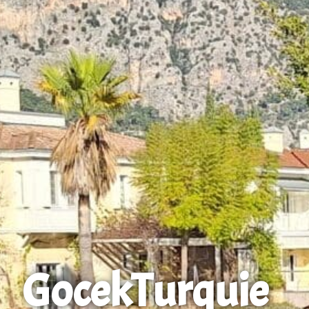
Gocek
Turquie