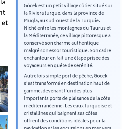
la
Göcek est un petit village côtier situé sur
nt
la Riviera turque, dans la province de
Muğla, au sud-ouest de la Turquie.
 et
Niché entre les montagnes du Taurus et
la Méditerranée, ce village pittoresque a
conservé son charme authentique
malgré son essor touristique. Son cadre
enchanteur en fait une étape prisée des
voyageurs en quête de sérénité.
Autrefois simple port de pêche, Göcek
s'est transformé en destination haut de
gamme, devenant l'un des plus
importants ports de plaisance de la côte
méditerranéenne. Les eaux turquoise et
cristallines qui baignent ses côtes
offrent des conditions idéales pour la
navigation et les excursions en mer vers