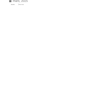
mars, 2025
PRÉCÉDENT
SUIVANT
Përmet
Krujë
Nos autres
découvertes :
Albanie
Shkoder
Corovoda
Berat
Krujë
Përmet