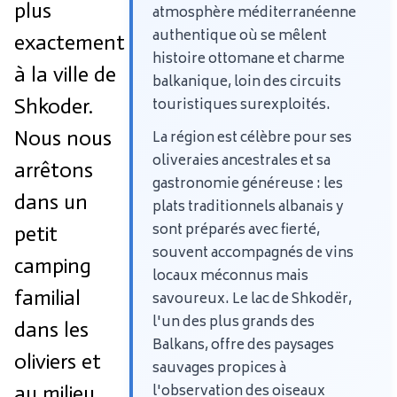
plus
atmosphère méditerranéenne
authentique où se mêlent
exactement
histoire ottomane et charme
à la ville de
balkanique, loin des circuits
Shkoder.
touristiques surexploités.
Nous nous
La région est célèbre pour ses
oliveraies ancestrales et sa
arrêtons
gastronomie généreuse : les
dans un
plats traditionnels albanais y
sont préparés avec fierté,
petit
souvent accompagnés de vins
camping
locaux méconnus mais
familial
savoureux. Le lac de Shkodër,
l'un des plus grands des
dans les
Balkans, offre des paysages
oliviers et
sauvages propices à
au milieu
l'observation des oiseaux