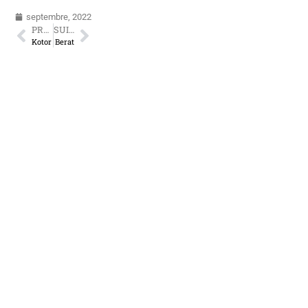
septembre, 2022
PRÉCÉDENT
SUIVANT
Kotor
Berat
Nos autres
découvertes :
Albanie
Berat
Përmet
Krujë
Fier-
Corovoda
shegan