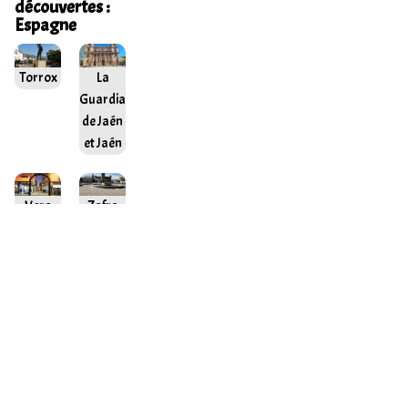
découvertes :
Espagne
Torrox
La
Guardia
de Jaén
et Jaén
Vera
Zafra
Carboneras
Séville 2
Cobreces
El
Palomar